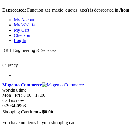
Deprecated
: Function get_magic_quotes_gpc() is deprecated in
/hom
My Account
My Wishlist
My Cart
Checkout
Log In
RKT Engineering & Services
Curency
Magento Commerce
working time
Mon - Fri : 8.00 - 17.00
Call us now
0-2034-0963
Shopping Cart
item
-
฿0.00
You have no items in your shopping cart.