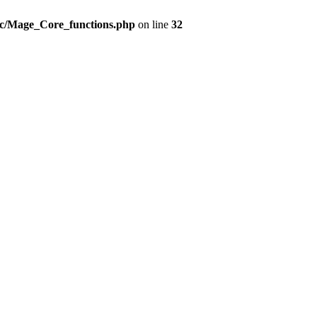
src/Mage_Core_functions.php
on line
32