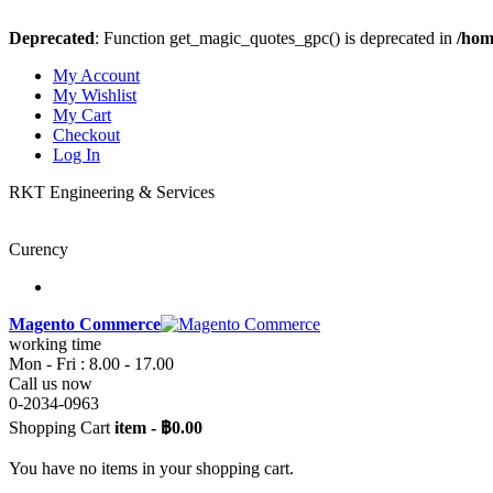
Deprecated
: Function get_magic_quotes_gpc() is deprecated in
/hom
My Account
My Wishlist
My Cart
Checkout
Log In
RKT Engineering & Services
Curency
Magento Commerce
working time
Mon - Fri : 8.00 - 17.00
Call us now
0-2034-0963
Shopping Cart
item
-
฿0.00
You have no items in your shopping cart.