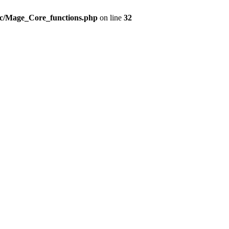
src/Mage_Core_functions.php
on line
32