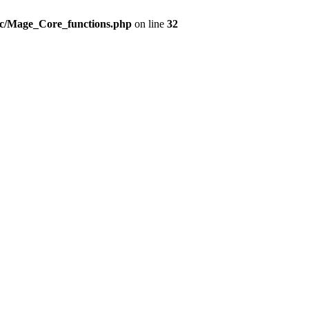
src/Mage_Core_functions.php
on line
32