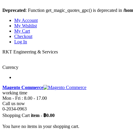
Deprecated
: Function get_magic_quotes_gpc() is deprecated in
/hom
My Account
My Wishlist
My Cart
Checkout
Log In
RKT Engineering & Services
Curency
Magento Commerce
working time
Mon - Fri : 8.00 - 17.00
Call us now
0-2034-0963
Shopping Cart
item
-
฿0.00
You have no items in your shopping cart.